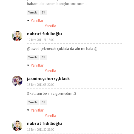
babam alır canım babişkoooooom...
Yanıtla
Sil
Yanıtlar
Yanıtla
nabrut fıdıllıoğlu
12 Tem 2011 21:15:00
@esved çekmeceli çuklata da alır mı hala :))
Yanıtla
Sil
Yanıtlar
Yanıtla
jasmine,cherry,black
13 Tem 2011 08:22:00
3 katlisini ben hic gormedim :S
Yanıtla
Sil
Yanıtlar
Yanıtla
nabrut fıdıllıoğlu
13 Tem 2011 20:26:00