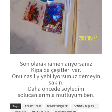
Son olarak ramen arıyorsanız
Kipa'da çeşitleri var.
Onu nasıl yiyebiliyorsunuz demeyin
sakın.
Daha öncede söyledim
solucanlarımla mutluyum ben.
Tags
ABURCUBUR
BENDEN BİŞİLER
BENDEN BİŞİLER :)
DENEDİM
NELER ALDIM
ülker mamulleri