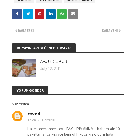
DAHA ESKI
DAHA YENI
BU YAYINLARI BEĞENEBILIRSINIZ
ABUR CUBUR
July 12, 2011
YORUM GÖNDER
5 Yorumlar
esved
12 Tem 2011 20:50:00
Halleeeeeeeeeeeeeeey!!! BAYILIRIMMMMM... babam alır 10lu
paketten anca kesiyor beni ohh koca kız oldum hala