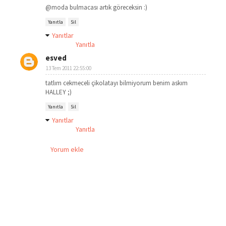
@moda bulmacası artık göreceksin :)
Yanıtla
Sil
Yanıtlar
Yanıtla
esved
13 Tem 2011 22:55:00
tatlım cekmeceli çikolatayı bilmiyorum benim askım
HALLEY ;)
Yanıtla
Sil
Yanıtlar
Yanıtla
Yorum ekle