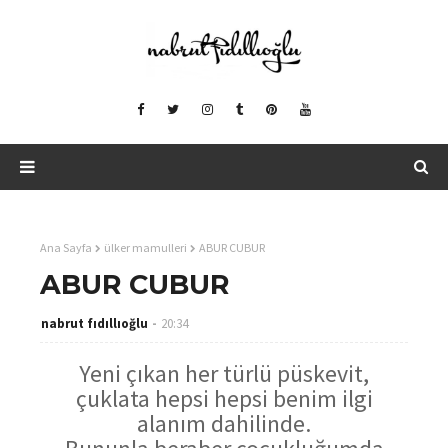
Ana Sayfa
ülker mamulleri
ABUR CUBUR
ABUR CUBUR
nabrut fıdıllıoğlu
20:34
Yeni çıkan her türlü püskevit,
çuklata hepsi hepsi benim ilgi
alanım dahilinde.