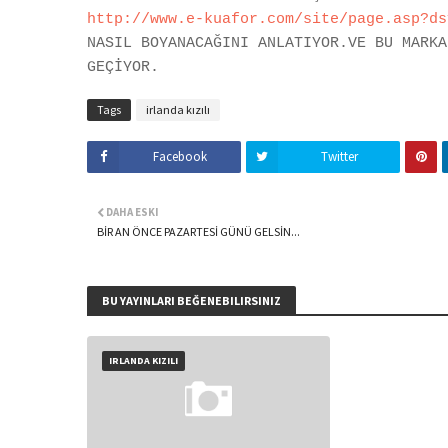
http://www.e-kuafor.com/site/page.asp?ds
NASIL BOYANACAĞINI ANLATIYOR.VE BU MARKA
GEÇİYOR.
Tags
irlanda kızılı
Facebook
Twitter
DAHA ESKI
BİR AN ÖNCE PAZARTESİ GÜNÜ GELSİN...
BU YAYINLARI BEĞENEBILIRSINIZ
IRLANDA KIZILI