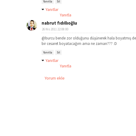
Yanıtla
Sil
Yanıtlar
Yanıtla
nabrut fıdıllıoğlu
26 Nis 2011 22:08:00
@burcu bende zor olduğunu düşünerek hala boyatmış de
bir cesaret boyatacağım ama ne zaman??? :D
Yanıtla
Sil
Yanıtlar
Yanıtla
Yorum ekle