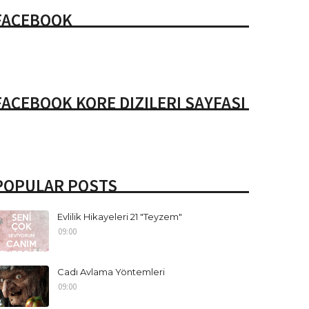
FACEBOOK
FACEBOOK KORE DIZILERI SAYFASI
POPULAR POSTS
Evlilik Hikayeleri 21 "Teyzem"
09:00
Cadı Avlama Yöntemleri
09:00