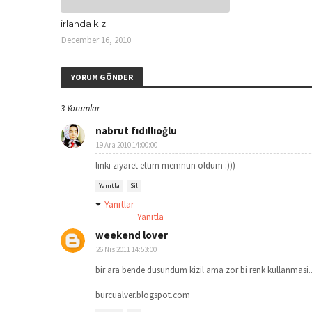
irlanda kızılı
December 16, 2010
YORUM GÖNDER
3 Yorumlar
nabrut fıdıllıoğlu
19 Ara 2010 14:00:00
linki ziyaret ettim memnun oldum :)))
Yanıtla
Sil
Yanıtlar
Yanıtla
weekend lover
26 Nis 2011 14:53:00
bir ara bende dusundum kizil ama zor bi renk kullanmasi..
burcualver.blogspot.com