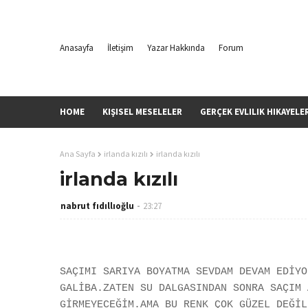
Anasayfa
İletişim
Yazar Hakkında
Forum
HOME
KIŞISEL MESELELER
GERÇEK EVLILIK HIKAYELE
Ana Sayfa
irlanda kızılı
irlanda kızılı
irlanda kızılı
nabrut fıdıllıoğlu
23:27
SAÇIMI SARIYA BOYATMA SEVDAM DEVAM EDİYO
GALİBA.ZATEN SU DALGASINDAN SONRA SAÇIM 
GİRMEYECEĞİM.AMA BU RENK ÇOK GÜZEL DEĞİL