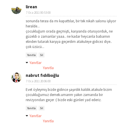
lirean
7 Oca 2011 00:53:00
sonunda terası da mı kapattılar, bir tek nikah salonu işliyor
heralde...
çocukluğum orada geçmişti, karşısında oturuyorduk, ne
güzeldi o zamanlar yaaa.. ne kadar heycanla babamın
elinden tutarak karşıya geçerdim atakuleye gidicez diye..
çok üzücü...
Yanıtla
Sil
Yanıtlar
Yanıtla
nabrut fıdıllıoğlu
7 Oca 2011 20:06:00
Evet öyleymiş bizde gidince şaşırdık kaldık.atakule bizim
çocukluğumuz demek.umarım yakın zamanda bir
revizyondan geçer :( bizde eski günleri yad ederiz.
Yanıtla
Sil
Yanıtlar
Yanıtla