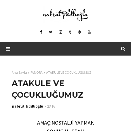
Ana Sayfa
PANORA
ATAKULE VE ÇOCUKLUĞUMUZ
ATAKULE VE
ÇOCUKLUĞUMUZ
nabrut fıdıllıoğlu
23:16
AMAÇ:NOSTALJİ YAPMAK