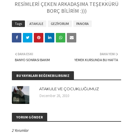
RESİMLERİ ÇEKEN ARKADAŞIMA TEŞEKKÜRÜ
BORÇ BİLİRİM :)))
Tags
ATAKULE
GEZİYORUM
PANORA
DAHA ESKI
DAHA YENI
BANYO SONRASI BAKIM
YEMEK KURSUNDA BU HAFTA
BU YAYINLARI BEĞENEBILIRSINIZ
ATAKULE VE ÇOCUKLUĞUMUZ
December 28, 2010
YORUM GÖNDER
2 Yorumlar