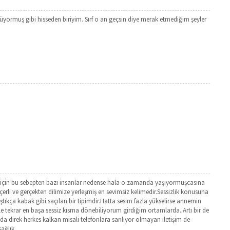
üyormuş gibi hisseden biriyim. Sırf o an geçsin diye merak etmediğim şeyler
için bu sebepten bazı insanlar nedense hala o zamanda yaşıyormuşcasına
çerli ve gerçekten dilimize yerleşmiş en sevimsiz kelimedir.Sessizlik konusuna
ştıkça kabak gibi saçılan bir tipimdir.Hatta sesim fazla yükselirse annemin
ile tekrar en başa sessiz kısma dönebiliyorum girdiğim ortamlarda..Artı bir de
anda direk herkes kalkan misali telefonlara sarılıyor olmayan iletişim de
ğlık ...