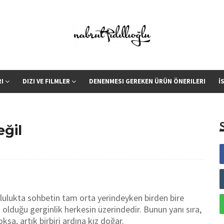
RI
DIZI VE FILMLER
DENENMESI GEREKEN ÜRÜN ÖNERILERI
İ
eğil
oplulukta sohbetin tam orta yerindeyken birden bire
 olduğu gerginlik herkesin üzerindedir. Bunun yanı sıra,
ksa, artık birbiri ardına kız doğar.