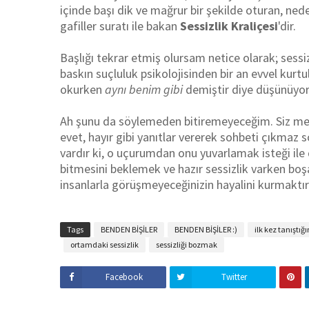
içinde başı dik ve mağrur bir şekilde oturan, nede
gafiller suratı ile bakan
Sessizlik Kraliçesi
'dir.
Başlığı tekrar etmiş olursam netice olarak; sessi
baskın suçluluk psikolojisinden bir an evvel kur
okurken
aynı benim gibi
demiştir diye düşünüyo
Ah şunu da söylemeden bitiremeyeceğim. Siz mevz
evet, hayır gibi yanıtlar vererek sohbeti çıkmaz
vardır ki, o uçurumdan onu yuvarlamak isteği ile
bitmesini beklemek ve
hazır sessizlik varken b
insanlarla görüşmeyeceğinizin hayalini kurmaktır
Tags
BENDEN BİŞİLER
BENDEN BİŞİLER :)
ilk kez tanıştığ
ortamdaki sessizlik
sessizliği bozmak
Facebook
Twitter