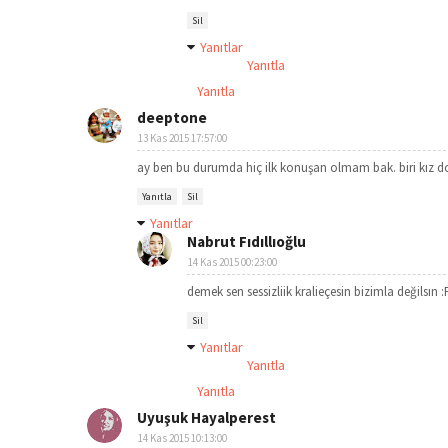
Sil
Yanıtlar
Yanıtla
Yanıtla
deeptone
13 Kas 2015 17:57:00
ay ben bu durumda hiç ilk konuşan olmam bak. biri kız d
Yanıtla
Sil
Yanıtlar
Nabrut Fıdıllıoğlu
14 Kas 2015 00:23:00
demek sen sessizliik kralieçesin bizimla değilsın :
Sil
Yanıtlar
Yanıtla
Yanıtla
Uyuşuk Hayalperest
14 Kas 2015 10:13:00