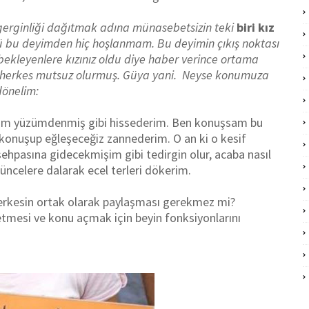
 gerginliği dağıtmak adına münasebetsizin teki
biri kız
ü bu deyimden hiç hoşlanmam. Bu deyimin çıkış noktası
bekleyenlere
kızınız oldu diye
haber verince ortama
çin herkes mutsuz olurmuş. Güya yani. Neyse konumuza
dönelim:
enim yüzümdenmiş gibi hissederim. Ben konuşsam bu
 konuşup eğleşeceğiz zannederim. O an ki o kesif
sehpasına gidecekmişim gibi tedirgin olur, acaba nasıl
ncelere dalarak ecel terleri dökerim.
erkesin ortak olarak paylaşması gerekmez mi?
tmesi ve konu açmak için beyin fonksiyonlarını