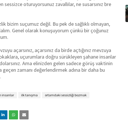
n sessizce oturuyorsunuz zavallılar, ne susarsınız bre
zlik bizim suçumuz değil. Bu pek de sağlıklı olmayan,
tulalım. Genel olarak konuşuyorum çünkü bir çoğunuz
rum.
uyu açarsınız, açarsınız da birde açtığınız mevzuya
 sokaklara, uçurumlara doğru sürükleyen şahane insanlar
 dolarsınız. Ama elinizden gelen sadece görüş vaktinin
oşa geçen zamanı değerlendirmek adına
bir daha bu
.
ın insanlar
ilk tanışma
ortamdaki sessizliği bozmak