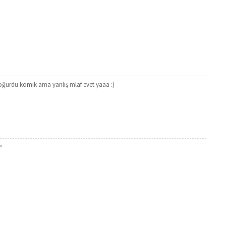
oğurdu komik ama yanlış mlaf evet yaaa :)
P