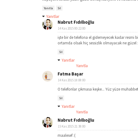
Yanıtla
Sil
Yanıtlar
Nabrut Fıdıllıoğlu
14 Kas 2015 00:22:00
işte bir de telefona el gidemeyecek kadar resmi
ortamda olsak hiç sessizlik olmayacak ne güzel :
Sil
Yanıtlar
Yanıtla
Fatma Başar
14 Kas 2015 18:08:00
O telefonlar çıkmasa keşke... Yüz yüze muhabbet
Sil
Yanıtlar
Yanıtla
Nabrut Fıdıllıoğlu
15 Kas 2015 21:38:00
maalesef :(