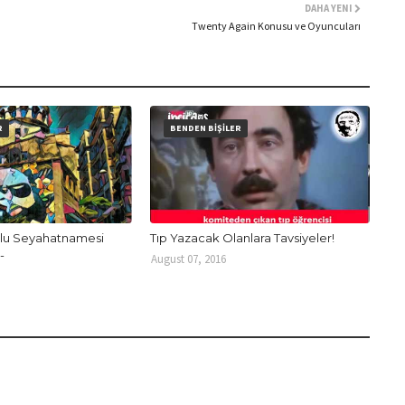
DAHA YENI
Twenty Again Konusu ve Oyuncuları
R
BENDEN BİŞİLER
oğlu Seyahatnamesi
Tıp Yazacak Olanlara Tavsiyeler!
-
August 07, 2016