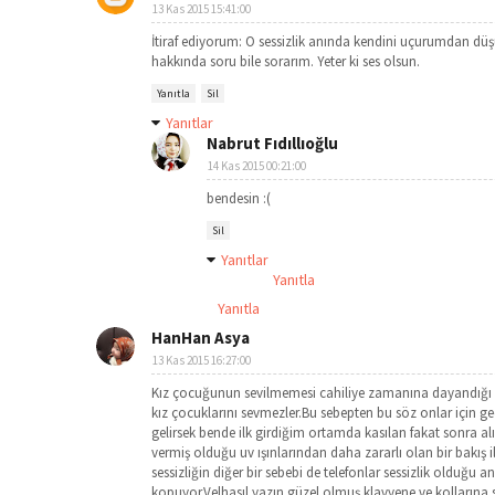
13 Kas 2015 15:41:00
İtiraf ediyorum: O sessizlik anında kendini uçurumdan düş
hakkında soru bile sorarım. Yeter ki ses olsun.
Yanıtla
Sil
Yanıtlar
Nabrut Fıdıllıoğlu
14 Kas 2015 00:21:00
bendesin :(
Sil
Yanıtlar
Yanıtla
Yanıtla
HanHan Asya
13 Kas 2015 16:27:00
Kız çocuğunun sevilmemesi cahiliye zamanına dayandığı 
kız çocuklarını sevmezler.Bu sebepten bu söz onlar için ge
gelirsek bende ilk girdiğim ortamda kasılan fakat sonra alı
vermiş olduğu uv ışınlarından daha zararlı olan bir bakış 
sessizliğin diğer bir sebebi de telefonlar sessizlik olduğu 
kopuyor.Velhasıl yazın güzel olmuş klavyene ve kollarına sa