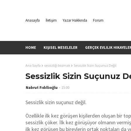
Anasayfa
İletişim
Yazar Hakkında
Forum
HOME
KIŞISEL MESELELER
GERÇEK EVLILIK HIKAYELE
Ana Sayfa
sessizliği bozmak
Sessizlik Sizin Suçunuz Değil
Sessizlik Sizin Suçunuz D
Nabrut Fıdıllıoğlu
15:00
Sessizlik sizin suçunuz değil.
Özellikle ilk kez görüşen kişilerden oluşan bir t
sessizlik çöker. İlk kez görüşüyor olmanın vermiş
ilk kez görüşen bu bireylerin ortak noktaları da yo