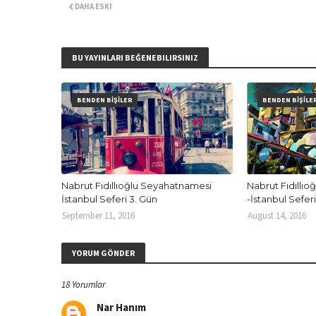
DAHA ESKI
BU YAYINLARI BEĞENEBILIRSINIZ
BENDEN BİŞİLER
BENDEN BİŞİLE
Nabrut Fıdıllıoğlu Seyahatnamesi
Nabrut Fıdıllı
İstanbul Seferi 3. Gün
-İstanbul Seferi
September 11, 2016
August 14, 2016
YORUM GÖNDER
18 Yorumlar
Nar Hanım