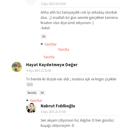
5 Ağu 2015 16:53:00
Ahha ahh biz tanışsaydik cok iyi arkadaş olurduk
daa.. ;) insallah bir gün seninle gerçekten tanisma
fırsatım olur diye ümit ediyorum :)
-betül
Sil
Yanıtlar
Yanıtla
Yanıtla
Hayat Kaydetmeye Değer
4 Ağu 2015 12:22:00
Tv benide iki diziyle esir aldı ; inadına aşk ve kırgın çiçekler
:)))))
Yanıtla
Sil
Yanıtlar
Nabrut Fıdıllıoğlu
4 Ağu 2015 21:57:00
Sen akşam izliyorsun hiç değilse :D ben gündüz
kuşağı izleyicisiyim :D