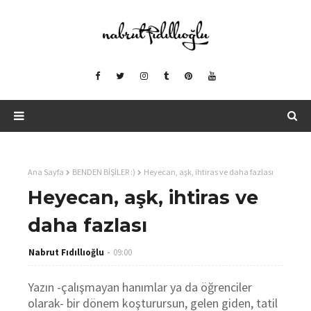
Ana Sayfa
BENDEN BİŞİLER :)
Heyecan, aşk, ihtiras ve daha fazlası
Heyecan, aşk, ihtiras ve
daha fazlası
Nabrut Fıdıllıoğlu
09:00
Yazın -çalışmayan hanımlar ya da öğrenciler
olarak- bir dönem koşturursun, gelen giden, tatil