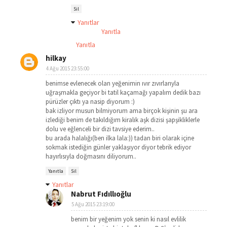
Sil
Yanıtlar
Yanıtla
Yanıtla
hilkay
4 Ağu 2015 23:55:00
benimse evlenecek olan yeğenimin ıvır zıvırlarıyla
uğraşmakla geçiyor bi tatil kaçamağı yapalım dedik bazı
pürüzler çıktı ya nasip diyorum :)
bak izliyor musun bilmiyorum ama birçok kişinin şu ara
izlediği benim de takıldığım kiralık aşk dizisi şapşikliklerle
dolu ve eğlenceli bir dizi tavsiye ederim..
bu arada halalığı(ben ilka lala:)) tadan biri olarak içine
sokmak istediğin günler yaklaşıyor diyor tebrik ediyor
hayırlısıyla doğmasını diliyorum..
Yanıtla
Sil
Yanıtlar
Nabrut Fıdıllıoğlu
5 Ağu 2015 23:19:00
benim bir yeğenim yok senin ki nasıl evlilik