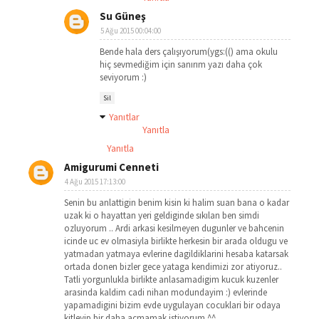
Su Güneş
5 Ağu 2015 00:04:00
Bende hala ders çalışıyorum(ygs:(() ama okulu
hiç sevmediğim için sanırım yazı daha çok
seviyorum :)
Sil
Yanıtlar
Yanıtla
Yanıtla
Amigurumi Cenneti
4 Ağu 2015 17:13:00
Senin bu anlattigin benim kisin ki halim suan bana o kadar
uzak ki o hayattan yeri geldiginde sıkılan ben simdi
ozluyorum .. Ardi arkasi kesilmeyen dugunler ve bahcenin
icinde uc ev olmasiyla birlikte herkesin bir arada oldugu ve
yatmadan yatmaya evlerine dagildiklarini hesaba katarsak
ortada donen bizler gece yataga kendimizi zor atiyoruz..
Tatli yorgunlukla birlikte anlasamadigim kucuk kuzenler
arasinda kaldim cadi nihan modundayim :) evlerinde
yapamadigini bizim evde uygulayan cocuklari bir odaya
kitleyip bir daha acmamak istiyorum ^^