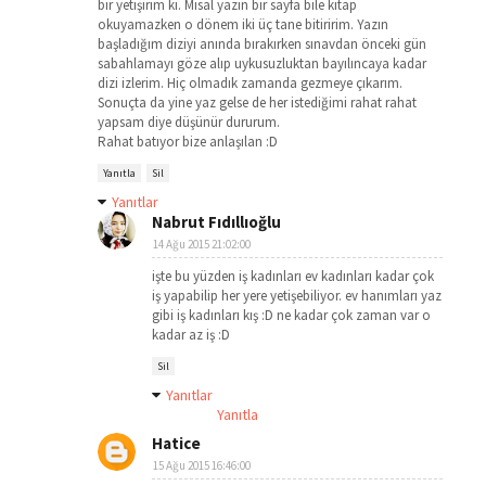
bir yetişirim ki. Misal yazın bir sayfa bile kitap
okuyamazken o dönem iki üç tane bitiririm. Yazın
başladığım diziyi anında bırakırken sınavdan önceki gün
sabahlamayı göze alıp uykusuzluktan bayılıncaya kadar
dizi izlerim. Hiç olmadık zamanda gezmeye çıkarım.
Sonuçta da yine yaz gelse de her istediğimi rahat rahat
yapsam diye düşünür dururum.
Rahat batıyor bize anlaşılan :D
Yanıtla
Sil
Yanıtlar
Nabrut Fıdıllıoğlu
14 Ağu 2015 21:02:00
işte bu yüzden iş kadınları ev kadınları kadar çok
iş yapabilip her yere yetişebiliyor. ev hanımları yaz
gibi iş kadınları kış :D ne kadar çok zaman var o
kadar az iş :D
Sil
Yanıtlar
Yanıtla
Hatice
15 Ağu 2015 16:46:00