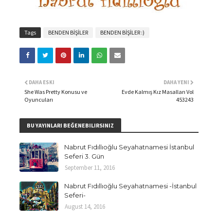
Tags
BENDEN BİŞİLER
BENDEN BİŞİLER :)
DAHA ESKI
DAHA YENI
She Was Pretty Konusu ve
Evde Kalmış Kız Masalları Vol
Oyuncuları
453243
BU YAYINLARI BEĞENEBILIRSINIZ
Nabrut Fıdıllıoğlu Seyahatnamesi İstanbul
Seferi 3. Gün
September 11, 2016
Nabrut Fıdıllıoğlu Seyahatnamesi -İstanbul
Seferi-
August 14, 2016