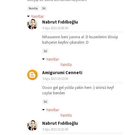
Yanıtla
Sil
Yanıtlar
Nabrut Fıdıllıoğlu
4 Ağu 2015 22:08:00
Nihaaannn beni yanına al :D kuzenlerini dövüp
bahçenin keyfini çıkaralım :D
Sil
Yanıtlar
Yanıtla
Amigurumi Cenneti
5 Ağu 2015 19:10:00
Oooo gel gel yolda yakin hem :) sinirsiz keyf
caylar benden
Sil
Yanıtlar
Yanıtla
Nabrut Fıdıllıoğlu
5 Ağu 2015 23:21:00