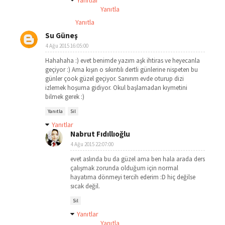
Yanıtlar
Yanıtla
Yanıtla
Su Güneş
4 Ağu 2015 16:05:00
Hahahaha :) evet benimde yazım aşk ihtiras ve heyecanla
geçiyor :) Ama kışın o sıkıntılı dertli günlerine nispeten bu
günler çook güzel geçiyor. Sanırım evde oturup dizi
izlemek hoşuma gidiyor. Okul başlamadan kıymetini
bilmek gerek :)
Yanıtla
Sil
Yanıtlar
Nabrut Fıdıllıoğlu
4 Ağu 2015 22:07:00
evet aslında bu da güzel ama ben hala arada ders
çalışmak zorunda olduğum için normal
hayatıma dönmeyi tercih ederim :D hiç değilse
sıcak değil.
Sil
Yanıtlar
Yanıtla