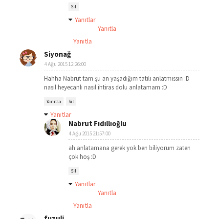
Sil
Yanıtlar
Yanıtla
Yanıtla
Siyonağ
4 Ağu 2015 12:26:00
Hahha Nabrut tam şu an yaşadığım tatili anlatmissin :D
nasıl heyecanlı nasıl ihtiras dolu anlatamam :D
Yanıtla
Sil
Yanıtlar
Nabrut Fıdıllıoğlu
4 Ağu 2015 21:57:00
ah anlatamana gerek yok ben biliyorum zaten
çok hoş :D
Sil
Yanıtlar
Yanıtla
Yanıtla
fuzuli