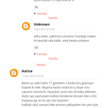
yazın eminim :D hadi itiraf et :D
Sil
Yanıtlar
Yanıtla
Unknown
9 Ağu 2015 23:10:00
daha beter. çaktırma:) annemin hastalığı nedeni
ile temizlik rafa kalktı. artık bende sizdenim
Sil
Yanıtlar
Yanıtla
Yanıtla
Hatice
13 Ağu 2015 12:37:00
Benim şu anki halim T.T günlerim o kadar boş geçmeye
başladı ki artık. Akşama kadar arada bir iş düşer onu
yaparım sonrası fıs. Hayır,ben yazın dizi de takip edemem.
Hıçbır şey yapmasam koltuk minderine dönsem bile o dizi
başlayacağı an bir şey olur kaçırırım.
Halbuki okul zamanı hele sınavım yaklaşırken her yere öyle