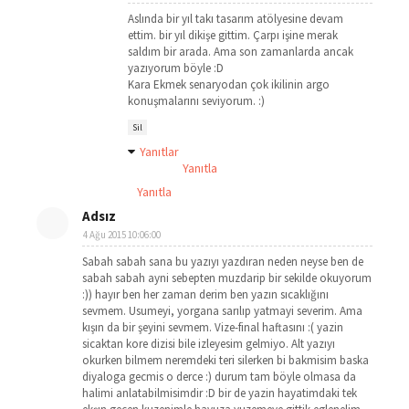
Aslında bir yıl takı tasarım atölyesine devam
ettim. bir yıl dikişe gittim. Çarpı işine merak
saldım bir arada. Ama son zamanlarda ancak
yazıyorum böyle :D
Kara Ekmek senaryodan çok ikilinin argo
konuşmalarını seviyorum. :)
Sil
Yanıtlar
Yanıtla
Yanıtla
Adsız
4 Ağu 2015 10:06:00
Sabah sabah sana bu yazıyı yazdıran neden neyse ben de
sabah sabah ayni sebepten muzdarip bir sekilde okuyorum
:)) hayır ben her zaman derim ben yazın sıcaklığını
sevmem. Usumeyi, yorgana sarılıp yatmayi severim. Ama
kışın da bir şeyini sevmem. Vize-final haftasını :( yazin
sicaktan kore dizisi bile izleyesim gelmiyo. Alt yazıyı
okurken bilmem neremdeki teri silerken bi bakmisim baska
diyaloga gecmis o derce :) durum tam böyle olmasa da
halimi anlatabilmisimdir :D bir de yazin hayatimdaki tek