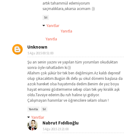
artık tahammül edemiyorum
saçmalıklara,sıkarsa acımam :))
Sil
Yanıtlar
Yanıtla
Yanıtla
Unknown
5 Ağu 2015 00:51:00
Şu an senin yazını ve yapılan tüm yorumları okuduktan
sonra öyle rahatladım ki:))
Allahım çok şükür bir tek ben değilmişim.Az kaldı depresif
olup çıkacaktım.Bugün ilk defa şu okul dönemi başlasa da
azcık hareket olsa hayatımda dedim.Benim de yaz boyu
hayat emaresi göstermeme sebep olan tek şey kiralık aşk
oldu.Tavsiye ederim.Bu ruh haline iyi gidiyor.
Çalışmayan hanımlar ve öğrencilere selam olsun !
Yanıtla
Sil
Yanıtlar
Nabrut Fıdıllıoğlu
5 Ağu 2015 23:21:00