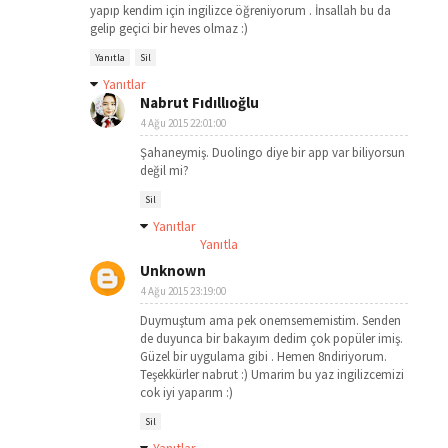
yapıp kendim için ingilizce öğreniyorum . İnsallah bu da
gelip geçici bir heves olmaz :)
Yanıtla
Sil
Yanıtlar
Nabrut Fıdıllıoğlu
4 Ağu 2015 22:01:00
Şahaneymiş. Duolingo diye bir app var biliyorsun
değil mi?
Sil
Yanıtlar
Yanıtla
Unknown
4 Ağu 2015 23:19:00
Duymuştum ama pek onemsememistim. Senden
de duyunca bir bakayım dedim çok popüler imiş.
Güzel bir uygulama gibi . Hemen 8ndiriyorum.
Teşekkürler nabrut :) Umarim bu yaz ingilizcemizi
cok iyi yaparım :)
Sil