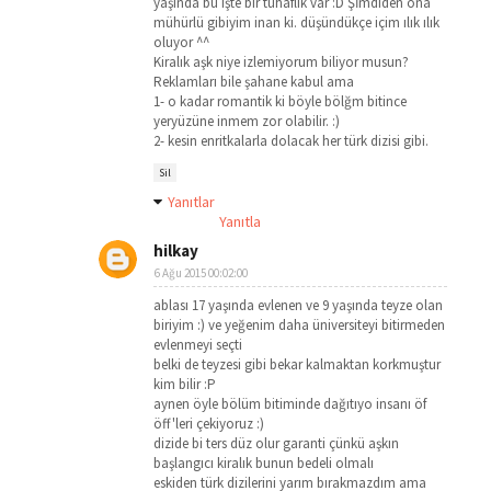
yaşında bu işte bir tuhaflık var :D Şİmdiden ona
mühürlü gibiyim inan ki. düşündükçe içim ılık ılık
oluyor ^^
Kiralık aşk niye izlemiyorum biliyor musun?
Reklamları bile şahane kabul ama
1- o kadar romantik ki böyle bölğm bitince
yeryüzüne inmem zor olabilir. :)
2- kesin enritkalarla dolacak her türk dizisi gibi.
Sil
Yanıtlar
Yanıtla
hilkay
6 Ağu 2015 00:02:00
ablası 17 yaşında evlenen ve 9 yaşında teyze olan
biriyim :) ve yeğenim daha üniversiteyi bitirmeden
evlenmeyi seçti
belki de teyzesi gibi bekar kalmaktan korkmuştur
kim bilir :P
aynen öyle bölüm bitiminde dağıtıyo insanı öf
öff'leri çekiyoruz :)
dizide bi ters düz olur garanti çünkü aşkın
başlangıcı kiralık bunun bedeli olmalı
eskiden türk dizilerini yarım bırakmazdım ama