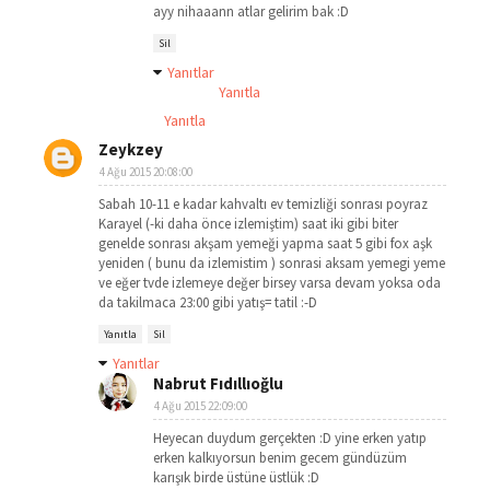
ayy nihaaann atlar gelirim bak :D
Sil
Yanıtlar
Yanıtla
Yanıtla
Zeykzey
4 Ağu 2015 20:08:00
Sabah 10-11 e kadar kahvaltı ev temizliği sonrası poyraz
Karayel (-ki daha önce izlemiştim) saat iki gibi biter
genelde sonrası akşam yemeği yapma saat 5 gibi fox aşk
yeniden ( bunu da izlemistim ) sonrasi aksam yemegi yeme
ve eğer tvde izlemeye değer birsey varsa devam yoksa oda
da takilmaca 23:00 gibi yatış= tatil :-D
Yanıtla
Sil
Yanıtlar
Nabrut Fıdıllıoğlu
4 Ağu 2015 22:09:00
Heyecan duydum gerçekten :D yine erken yatıp
erken kalkıyorsun benim gecem gündüzüm
karışık birde üstüne üstlük :D