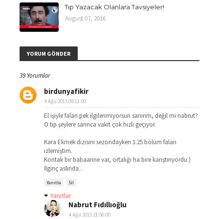
Tıp Yazacak Olanlara Tavsiyeler!
August 07, 2016
YORUM GÖNDER
39 Yorumlar
birdunyafikir
4 Ağu 2015 09:11:00
El işiyle falan pek ilgilenmiyorsun sanırım, değil mi nabrut?
O tip şeylere sarınca vakit çok hızlı geçiyor.
Kara Ekmek dizisini sezondayken 1.25 bölüm falan
izlemiştim.
Kontak bir babaanne var, ortalığı ha bire karıştırıyordu:)
İlginç aslında...
Yanıtla
Sil
Yanıtlar
Nabrut Fıdıllıoğlu
4 Ağu 2015 21:56:00