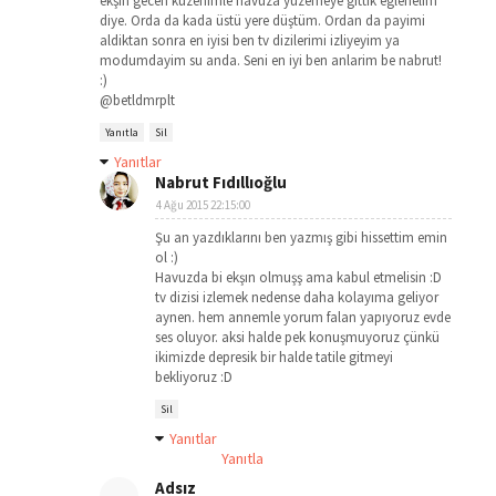
ekşın gecen kuzenimle havuza yuzemeye gittik eglenelim
diye. Orda da kada üstü yere düştüm. Ordan da payimi
aldiktan sonra en iyisi ben tv dizilerimi izliyeyim ya
modumdayim su anda. Seni en iyi ben anlarim be nabrut!
:)
@betldmrplt
Yanıtla
Sil
Yanıtlar
Nabrut Fıdıllıoğlu
4 Ağu 2015 22:15:00
Şu an yazdıklarını ben yazmış gibi hissettim emin
ol :)
Havuzda bi ekşın olmuşş ama kabul etmelisin :D
tv dizisi izlemek nedense daha kolayıma geliyor
aynen. hem annemle yorum falan yapıyoruz evde
ses oluyor. aksi halde pek konuşmuyoruz çünkü
ikimizde depresik bir halde tatile gitmeyi
bekliyoruz :D
Sil
Yanıtlar
Yanıtla
Adsız