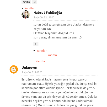
Yanıtla
Sil
Yanıtlar
Nabrut Fıdıllıoğlu
4 Ağu 2015 21:59:00
sorun değil zaten gülelim diye olayları dejenere
ediyorum :DD
Elif falan biliyorum doğrudur :D
son paragrafı anlamasam da amin :D
Sil
Yanıtlar
Yanıtla
Yanıtla
Unknown
4 Ağu 2015 14:45:00
Bir öğrenci olarak tatilim aynen seninki gibi geçiyor
nabrutcum. Hatta öyle ki yazdığın şeyleri okudukça sesli bir
kahkaha patlattım odanın içinde. Tek farkı belki de yemek
tarifleri deneyip en sonunda yemeğin berbat olduğunun
farkına varıp acı bir şekilde yemeği çöpe atmamdır. Çok da
becerikli değilim yemek konusunda her ne kadar olmak
istesem de :) Onun disinda ilk defa bu yaz güzel bir şeyler