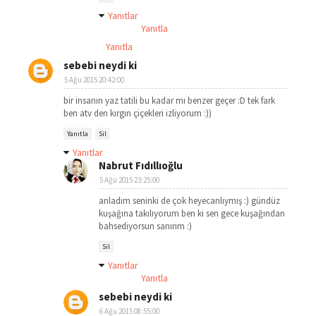
Yanıtlar
Yanıtla
Yanıtla
sebebi neydi ki
5 Ağu 2015 20:42:00
bir insanın yaz tatili bu kadar mı benzer geçer :D tek fark
ben atv den kırgın çiçekleri izliyorum :))
Yanıtla
Sil
Yanıtlar
Nabrut Fıdıllıoğlu
5 Ağu 2015 23:25:00
anladım seninki de çok heyecanlıymış :) gündüz
kuşağına takılıyorum ben ki sen gece kuşağından
bahsediyorsun sanırım :)
Sil
Yanıtlar
Yanıtla
sebebi neydi ki
6 Ağu 2015 08:55:00