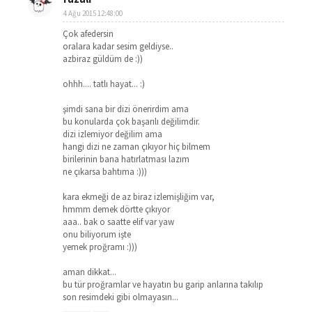
4 Ağu 2015 12:48:00
Çok afedersin
oralara kadar sesim geldiyse..
azbiraz güldüm de :))
ohhh.... tatlı hayat... :)
şimdi sana bir dizi önerirdim ama
bu konularda çok başarılı değilimdir.
dizi izlemiyor değilim ama
hangi dizi ne zaman çıkıyor hiç bilmem
birilerinin bana hatırlatması lazım
ne çıkarsa bahtıma :)))
kara ekmeği de az biraz izlemişliğim var,
hmmm demek dörtte çıkıyor
aaa.. bak o saatte elif var yaw
onu biliyorum işte
yemek proğramı :)))
aman dikkat...
bu tür proğramlar ve hayatın bu garip anlarına takılıp
son resimdeki gibi olmayasın...