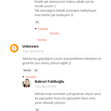
Kiralık aşk izlemiyorum baknız sebebi için bir
önceki yorum :)
Tek olmadığımı bilerek yazmıştım haklıymışım
inan bende çok mutluyum :D
Sil
Yanıtlar
Yanıtla
Yanıtla
Unknown
5 Ağu 2015 18:01:00
Aslında boş geçirdiğimi yazımı pişmanlıklarını hatırlatan ne
güzel bir yazı olmuş. Elinize sağlık :))
Yanıtla
Sil
Yanıtlar
Nabrut Fıdıllıoğlu
5 Ağu 2015 23:24:00
Aslında insan sonradan çok ppişman oluyor şunu
da yapsaydım bunu da yapsaydım diyor ama
yazın rehaveti çöküyor.
Sil