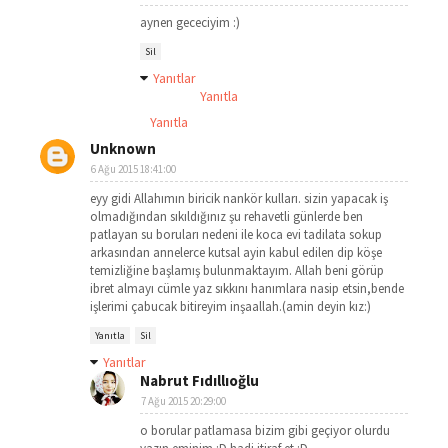
aynen gececiyim :)
Sil
Yanıtlar
Yanıtla
Yanıtla
Unknown
6 Ağu 2015 18:41:00
eyy gidi Allahımın biricik nankör kulları. sizin yapacak iş
olmadığından sıkıldığınız şu rehavetli günlerde ben
patlayan su boruları nedeni ile koca evi tadilata sokup
arkasından annelerce kutsal ayin kabul edilen dip köşe
temizliğine başlamış bulunmaktayım. Allah beni görüp
ibret almayı cümle yaz sıkkını hanımlara nasip etsin,bende
işlerimi çabucak bitireyim inşaallah.(amin deyin kız:)
Yanıtla
Sil
Yanıtlar
Nabrut Fıdıllıoğlu
7 Ağu 2015 20:29:00
o borular patlamasa bizim gibi geçiyor olurdu