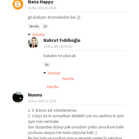
Nana Happy
16 Mar 2015 09:44:00
gözlədiyim dramalardan biri ;))
Yanıtla
Sil
Yanıtlar
Nabrut Fıdıllıoğlu
16 Mar 2015 20:08:00
bakalım ne çıkacak
Sil
Yanıtlar
Yanıtla
Yanıtla
Nuunu
16 Mar 2015 11:29:00
1. O dizinin adı ezberlenemez.
2. 3 days da ki somurtkan dedektif çok mu sevilmis ki yine
ayni rolu vermisler.
Son dizisinden dolayi pek umudum yoktu ama Kore halki
yochunu seviyor her türlü izliyorlar belli :)
My fair lady ve rooftop prince senaristi neden bi yehchun