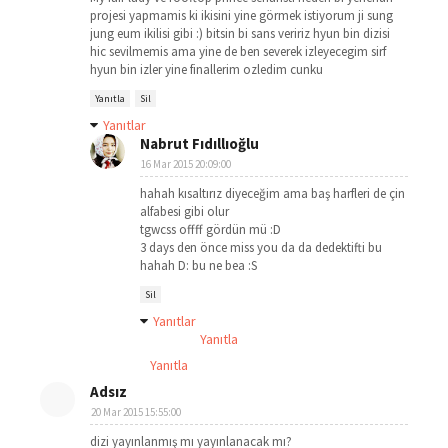
projesi yapmamis ki ikisini yine görmek istiyorum ji sung
jung eum ikilisi gibi :) bitsin bi sans veririz hyun bin dizisi
hic sevilmemis ama yine de ben severek izleyecegim sirf
hyun bin izler yine finallerim ozledim cunku
Yanıtla
Sil
Yanıtlar
Nabrut Fıdıllıoğlu
16 Mar 2015 20:09:00
hahah kısaltırız diyeceğim ama baş harfleri de çin
alfabesi gibi olur
tgwcss offff gördün mü :D
3 days den önce miss you da da dedektifti bu
hahah D: bu ne bea :S
Sil
Yanıtlar
Yanıtla
Yanıtla
Adsız
20 Mar 2015 15:55:00
dizi yayınlanmış mı yayınlanacak mı?