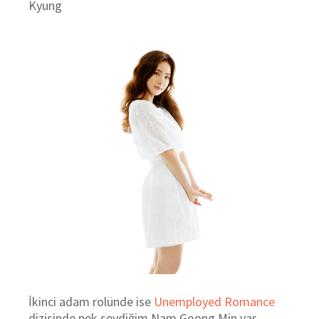
Kyung
İkinci adam rolünde ise
Unemployed Romance
dizisinde pek sevdiğim Nam Goong Min var.