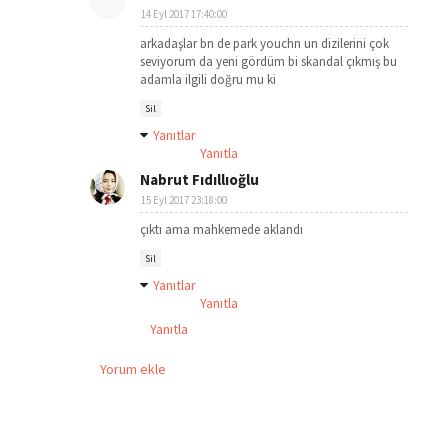
14 Eyl 2017 17:40:00
arkadaşlar bn de park youchn un dizilerini çok
seviyorum da yeni gördüm bi skandal çıkmış bu
adamla ilgili doğru mu ki
Sil
Yanıtlar
Yanıtla
Nabrut Fıdıllıoğlu
15 Eyl 2017 23:18:00
çıktı ama mahkemede aklandı
Sil
Yanıtlar
Yanıtla
Yanıtla
Yorum ekle