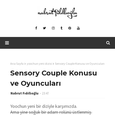
Ana Sayfa
yoochun yeni dizisi
Sensory Couple Konusu ve Oyuncuları
Sensory Couple Konusu
ve Oyuncuları
Nabrut Fıdıllıoğlu
23:47
Yoochun yeni bir diziyle karşımızda.
Ama yine soğuk bir adam rolünü üstlenmiş.