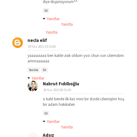
diye düşünüyorum^^
Sil
Yanıtlar
Yanıtla
Yanıtla
necla elif
29 Haz 2015 23:52:00
yaaaaaaaa ben katile asık oldum yoo chun ıcın ızlemıstım
ammaaaaaa
Yanıtla
Sil
Yanıtlar
Nabrut Fıdıllıoğlu
30 Haz 2015 00:51:00
o katil bende ilk kez mini bir dizide izlemiştim hoş
bir adam hakikaten
Sil
Yanıtlar
Yanıtla
Adsız