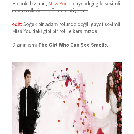
Halbuki biz onu,
Miss You
'da oynadığı gibi sevimli
adam rollerinde görmek istiyoruz.
edit:
Soğuk bir adam rolünde değil, gayet sevimli,
Miss You'daki gibi bir rol ile karşımızda.
Dizinin ismi
The Girl Who Can See Smells.