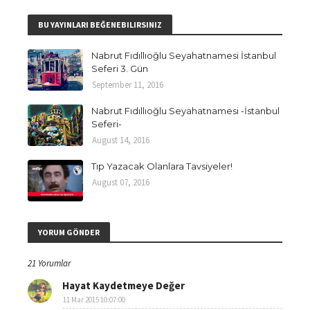
BU YAYINLARI BEĞENEBILIRSINIZ
Nabrut Fıdıllıoğlu Seyahatnamesi İstanbul
Seferi 3. Gün
September 11, 2016
Nabrut Fıdıllıoğlu Seyahatnamesi -İstanbul
Seferi-
August 14, 2016
Tıp Yazacak Olanlara Tavsiyeler!
August 07, 2016
YORUM GÖNDER
21 Yorumlar
Hayat Kaydetmeye Değer
11 Mar 2015 10:07:00