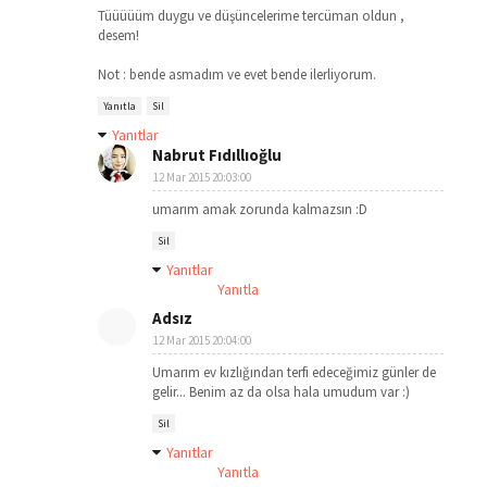
Tüüüüüm duygu ve düşüncelerime tercüman oldun ,
desem!
Not : bende asmadım ve evet bende ilerliyorum.
Yanıtla
Sil
Yanıtlar
Nabrut Fıdıllıoğlu
12 Mar 2015 20:03:00
umarım amak zorunda kalmazsın :D
Sil
Yanıtlar
Yanıtla
Adsız
12 Mar 2015 20:04:00
Umarım ev kızlığından terfi edeceğimiz günler de
gelir... Benim az da olsa hala umudum var :)
Sil
Yanıtlar
Yanıtla