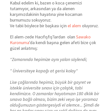
Kabul edelim ki, bazen o koca çenemizi
tutamıyor, arkasından ya da alenen
karşımızdakinin hayatına yine kocaman
burnumuzu sokuyoruz.
Ve tabii böylece bir başkası için
el alem
oluyoruz.
El alem-zede Hacıfışfış'lardan olan
Sawako
Kuronuma
'da kendi başına gelen afeti bize çok
güzel anlatmış:
''Zamanında hepimize aynı yalan söylendi;
" Üniversiteye kapağı at gerisi kolay"
Lise çağlarında hepimiz, büyük bir gayret ve
istekle üniversite sınavı için çalıştık, tabi
kendimizce. O zamanlar hayatımızın 180 dklık bir
sınava bağlı olması, bizim zeki veya işe yaramaz
olduğumuzun göstergesiydi el alemce... Şimdi de
her ne kadar sınav süre ve şekli değişse de aynı