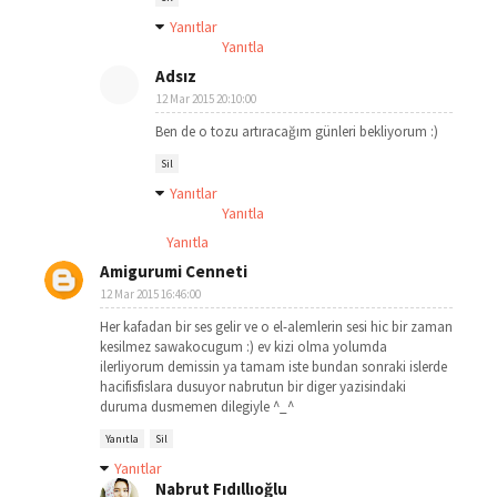
Yanıtlar
Yanıtla
Adsız
12 Mar 2015 20:10:00
Ben de o tozu artıracağım günleri bekliyorum :)
Sil
Yanıtlar
Yanıtla
Yanıtla
Amigurumi Cenneti
12 Mar 2015 16:46:00
Her kafadan bir ses gelir ve o el-alemlerin sesi hic bir zaman
kesilmez sawakocugum :) ev kizi olma yolumda
ilerliyorum demissin ya tamam iste bundan sonraki islerde
hacifisfislara dusuyor nabrutun bir diger yazisindaki
duruma dusmemen dilegiyle ^_^
Yanıtla
Sil
Yanıtlar
Nabrut Fıdıllıoğlu