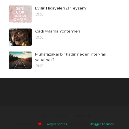
Evlilik Hikayeleri 21 "Teyzem"
09:00
Cadı Avlama Yöntemleri
09:00
Muhafazakâr bir kadın neden inter-rail
yapamaz?
09:00
Home
About
Contact Us
Designed with
by
Way2Themes
| Distributed by
Blogger Themes