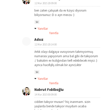
12 Mar 2015 20:09:00
ben zaten çalışsak da ev kzıyız diyorum
biliyorsunuz :D o ayrı mevzu :)
Sil
Yanıtlar
Yanıtla
Adsız
12 Mar 2015 20:14:00
Artık olayı dalgaya vuruyorum takmıyormuş
numarası yapıyorum ama bal gibi de takıyorum
:/ bakalım ev kızlığından terfi edebilecek miyiz :)
ayrıca hacıfışfış olmak bir ayrıcLıktır
Sil
Yanıtlar
Yanıtla
Nabrut Fıdıllıoğlu
14 Mar 2015 00:09:00
cidden takıyor musun? hiç inanmam. sizin
yaşlarda bende takıyor muydum acaba