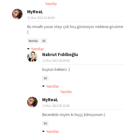
Yanıtla
MyReaL
11 Mar 2015 10:44:00
Bu misafir yazar olayı çok hoş görünüyor nedense gözüme
(:
Yanıtla
Sil
Yanıtlar
Nabrut Fıdıllıoğlu
12 Mar 2015 20:04:00
buyrun bekleriz :)
Sil
Yanıtlar
Yanıtla
MyReaL
13 Mar 2015 09:22:00
Becerebilir miyim ki hiççç bilmiyorum (:
Sil
Yanıtlar