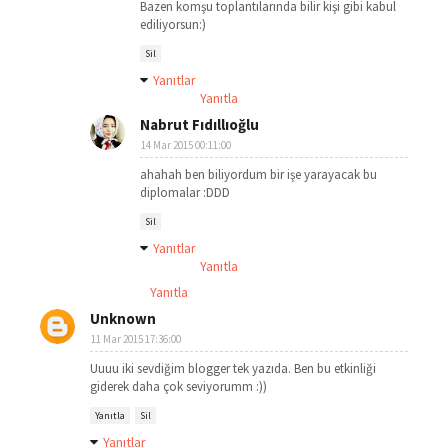
Bazen komşu toplantılarında bilir kişi gibi kabul
ediliyorsun:)
Sil
Yanıtlar
Yanıtla
Nabrut Fıdıllıoğlu
14 Mar 2015 00:11:00
ahahah ben biliyordum bir işe yarayacak bu
diplomalar :DDD
Sil
Yanıtlar
Yanıtla
Yanıtla
Unknown
11 Mar 2015 17:36:00
Uuuu iki sevdiğim blogger tek yazıda. Ben bu etkinliği
giderek daha çok seviyorumm :))
Yanıtla
Sil
Yanıtlar