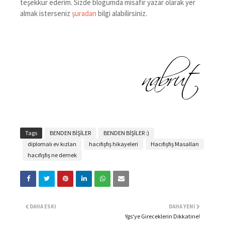
teşekkür ederim. Sizde blogumda misafir yazar olarak yer
almak isterseniz
şuradan
bilgi alabilirsiniz.
Tags
BENDEN BİŞİLER
BENDEN BİŞİLER :)
diplomalı ev kızları
hacıfışfış hikayeleri
Hacıfışfış Masalları
hacıfışfış ne demek
DAHA ESKI
DAHA YENI
Ygs'ye Gireceklerin Dikkatine!