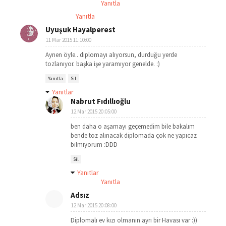
Yanıtla
Yanıtla
Uyuşuk Hayalperest
11 Mar 2015 11:10:00
Aynen öyle.. diplomayı alıyorsun, durduğu yerde
tozlanıyor. başka işe yaramıyor genelde. :)
Yanıtla
Sil
Yanıtlar
Nabrut Fıdıllıoğlu
12 Mar 2015 20:05:00
ben daha o aşamayı geçemedim bile bakalım
bende toz alınacak diplomada çok ne yapıcaz
bilmiyorum :DDD
Sil
Yanıtlar
Yanıtla
Adsız
12 Mar 2015 20:08:00
Diplomalı ev kızı olmanın ayrı bir Havası var :))