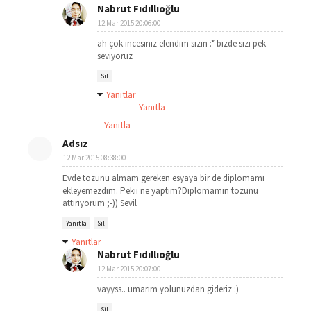
Nabrut Fıdıllıoğlu
12 Mar 2015 20:06:00
ah çok incesiniz efendim sizin :* bizde sizi pek
seviyoruz
Sil
Yanıtlar
Yanıtla
Yanıtla
Adsız
12 Mar 2015 08:38:00
Evde tozunu almam gereken esyaya bir de diplomamı
ekleyemezdim. Pekii ne yaptim?Diplomamın tozunu
attırıyorum ;-)) Sevil
Yanıtla
Sil
Yanıtlar
Nabrut Fıdıllıoğlu
12 Mar 2015 20:07:00
vayyss.. umarım yolunuzdan gideriz :)
Sil