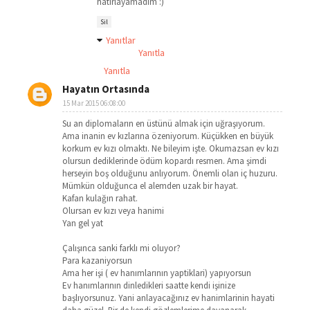
hatırlayamadım :)
Sil
Yanıtlar
Yanıtla
Yanıtla
Hayatın Ortasında
15 Mar 2015 06:08:00
Su an diplomaların en üstünü almak için uğraşıyorum.
Ama inanin ev kızlarına özeniyorum. Küçükken en büyük
korkum ev kızı olmaktı. Ne bileyim işte. Okumazsan ev kızı
olursun dediklerinde ödüm kopardı resmen. Ama şimdi
herseyin boş olduğunu anlıyorum. Önemli olan iç huzuru.
Mümkün olduğunca el alemden uzak bir hayat.
Kafan kulağın rahat.
Olursan ev kızı veya hanimi
Yan gel yat
Çalışınca sanki farklı mi oluyor?
Para kazaniyorsun
Ama her işi ( ev hanımlarının yaptiklari) yapıyorsun
Ev hanımlarının dinledikleri saatte kendi işinize
başlıyorsunuz. Yani anlayacağınız ev hanimlarinin hayati