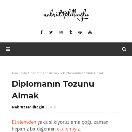
Ana Sayfa
hacıfışfış ne demek
Diplomanın Tozunu Almak
Diplomanın Tozunu
Almak
Nabrut Fıdıllıoğlu
10:00
El alemden
yaka silkiyoruz ama çoğu zaman
hepimiz
bir diğerinin
el alemiyiz
.