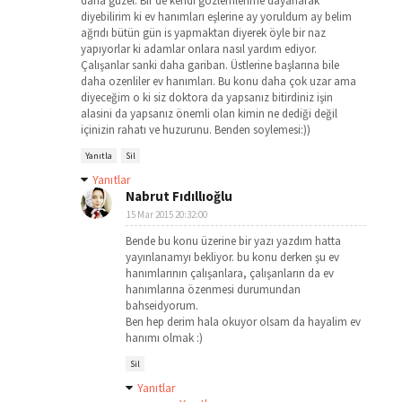
daha güzel. Bir de kendi gözlemlerime dayanarak
diyebilirim ki ev hanımları eşlerine ay yoruldum ay belim
ağrıdı bütün gün is yapmaktan diyerek öyle bir naz
yapıyorlar ki adamlar onlara nasıl yardım ediyor.
Çalışanlar sanki daha gariban. Üstlerine başlarına bile
daha ozenliler ev hanımları. Bu konu daha çok uzar ama
diyeceğim o ki siz doktora da yapsanız bitirdiniz işin
alasini da yapsanız önemli olan kimin ne dediği değil
içinizin rahatı ve huzurunu. Benden soylemesi:))
Yanıtla
Sil
Yanıtlar
Nabrut Fıdıllıoğlu
15 Mar 2015 20:32:00
Bende bu konu üzerine bir yazı yazdım hatta
yayınlanamyı bekliyor. bu konu derken şu ev
hanımlarının çalışanlara, çalışanların da ev
hanımlarına özenmesi durumundan
bahseidyorum.
Ben hep derim hala okuyor olsam da hayalim ev
hanımı olmak :)
Sil
Yanıtlar