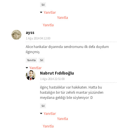
Sil
Yanıtlar
Yanıtla
Yanıtla
ayss
1 Ağu 2014 04:12:00
Alice harikalar diyarında sendromunu ilk defa duydum
ilginçmiş
Yanıtla
Sil
Yanıtlar
Nabrut Fıdıllıoğlu
1 Ağu 2014 22:51:00
ilginç hastalıklar var hakikaten. Hatta bu
hastalığın bir tür zehirli mantar yüzünden
meydana geldiği bile söyleniyor :D
Sil
Yanıtlar
Yanıtla
Yanıtla