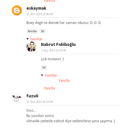
Yanıtla
eskaymak
31 Tem 2014 14:46:00
Bisey degil ne demek her zaman okuruz :D :D :D
Yanıtla
Sil
Yanıtlar
Nabrut Fıdıllıoğlu
1 Ağu 2014 22:43:00
çok incesiniz :)
Sil
Yanıtlar
Yanıtla
Yanıtla
fuzuli
31 Tem 2014 20:25:00
Ooo...
Bu yazıdan sonra
olmadık yerlerde nabrut diye seslenirlerse sana şaşırma :)