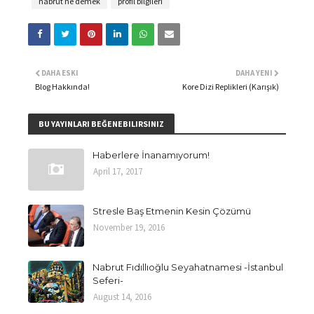
nabrut ne demek
profil bilgileri
DAHA ESKI
DAHA YENI
Blog Hakkında!
Kore Dizi Replikleri (Karışık)
BU YAYINLARI BEĞENEBILIRSINIZ
Haberlere İnanamıyorum!
April 17, 2017
Stresle Baş Etmenin Kesin Çözümü
November 19, 2016
Nabrut Fıdıllıoğlu Seyahatnamesi -İstanbul
Seferi-
August 14, 2016