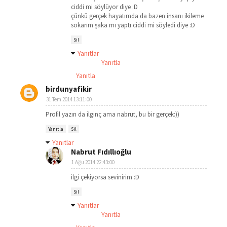
ciddi mi söylüyor diye :D
çünkü gerçek hayatımda da bazen insanı ikileme
sokarım şaka mı yaptı ciddi mi söyledi diye :D
Sil
Yanıtlar
Yanıtla
Yanıtla
birdunyafikir
31 Tem 2014 13:11:00
Profil yazın da ilginç ama nabrut, bu bir gerçek:))
Yanıtla
Sil
Yanıtlar
Nabrut Fıdıllıoğlu
1 Ağu 2014 22:43:00
ilgi çekiyorsa sevinirim :D
Sil
Yanıtlar
Yanıtla