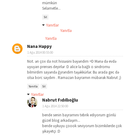
mümkün
Selametle...
Sil
Yanıtlar
Yanıtla
Yanıtla
Nana Happy
1 Ağu 2014 00:55:00
Not. ən çox da not hissəsini bəyəndim =D Mənə də evdə
uyuyan prenses deyirlər :D alice lə bağlı o sindromu
bilmirdim sayəndə ğyrəndim təşəkkürlər. Bu arada gec də
olsa borc saydım . Ramazan bayramın mübarək Nabrut ;)
Yanıtla
Sil
Yanıtlar
Nabrut Fıdıllıoğlu
1 Ağu 2014 22:50:00
bende senin bayramını tebrik ediyorum gönlü
güzel blog arkadaşım...
bende uykuyu çoook seviyorum bizimkilerde çok
şikayetçi :D