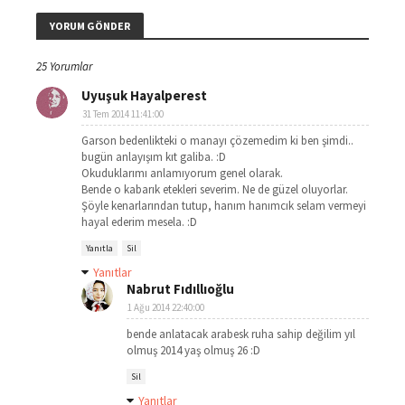
YORUM GÖNDER
25 Yorumlar
Uyuşuk Hayalperest
31 Tem 2014 11:41:00
Garson bedenlikteki o manayı çözemedim ki ben şimdi..
bugün anlayışım kıt galiba. :D
Okuduklarımı anlamıyorum genel olarak.
Bende o kabarık etekleri severim. Ne de güzel oluyorlar.
Şöyle kenarlarından tutup, hanım hanımcık selam vermeyi
hayal ederim mesela. :D
Yanıtla
Sil
Yanıtlar
Nabrut Fıdıllıoğlu
1 Ağu 2014 22:40:00
bende anlatacak arabesk ruha sahip değilim yıl
olmuş 2014 yaş olmuş 26 :D
Sil
Yanıtlar