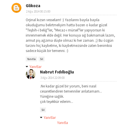
Glikoza
2 Ağu 2014 00:15:00
Orjinal kızsın vesselam! :) Yazılarını bayıla bayıla
okuduğumu belirtmeliyim hatta bazen o kadar güzel
"Teşbih-i beliğ"ler, "Mecaz-ı mürsel"ler yapıyorsun ki
imrenmemek elde değil. Her konuya sığ bakmamak lazım,
armut piş ağzıma düşte olmaz ki her zaman. ;) Bu özgün
tarzını hiç kaybetme, ki kaybetmezsinde zaten benimkisi
sadece küçük bir temenni. :)
Yanıtla
Sil
Yanıtlar
Nabrut Fıdıllıoğlu
3 Ağu 2014 22:09:00
.Ne kadar güzel bir yorum, beni nasıl
cesaretlendiren temenniler anlatamam...
Yüreğine sağlık.
çok teşekkür ederim...
Sil
Yanıtlar
Yanıtla