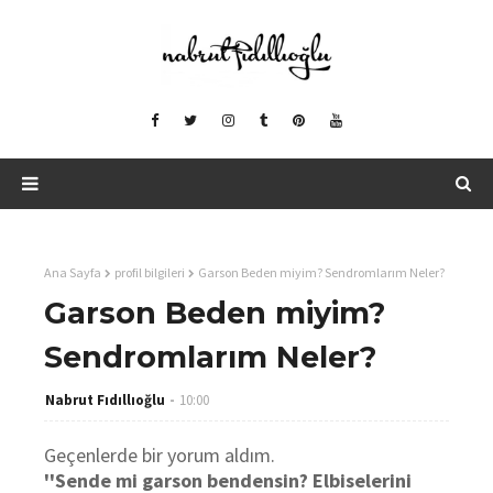
Ana Sayfa
profil bilgileri
Garson Beden miyim? Sendromlarım Neler?
Garson Beden miyim?
Sendromlarım Neler?
Nabrut Fıdıllıoğlu
10:00
Geçenlerde bir yorum aldım.
''Sende mi garson bendensin? Elbiselerini