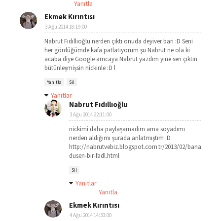
Yanıtla
Ekmek Kırıntısı
3 Ağu 2014 18:19:00
Nabrut Fıdıllıoğlu nerden çıktı onuda deyiver bari :D Seni
her gördüğümde kafa patlatıyorum şu Nabrut ne ola ki
acaba diye Google amcaya Nabrut yazdım yine sen çıktın
bütünleşmişsin nickinle :D l
Yanıtla
Sil
Yanıtlar
Nabrut Fıdıllıoğlu
3 Ağu 2014 22:11:00
nickimi daha paylaşamadım ama soyadımı
nerden aldığımı şurada anlatmıştım :D
http://nabrutvebiz.blogspot.com.tr/2013/02/bana-
dusen-bir-fadl.html
Sil
Yanıtlar
Yanıtla
Ekmek Kırıntısı
4 Ağu 2014 14:33:00