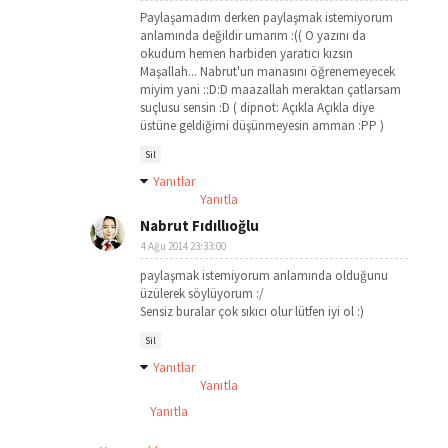
Paylaşamadım derken paylaşmak istemiyorum
anlamında değildir umarım :(( O yazını da
okudum hemen harbiden yaratıcı kızsın
Maşallah... Nabrut'un manasını öğrenemeyecek
miyim yani ::D:D maazallah meraktan çatlarsam
suçlusu sensin :D ( dipnot: Açıkla Açıkla diye
üstüne geldiğimi düşünmeyesin amman :PP )
Sil
Yanıtlar
Yanıtla
Nabrut Fıdıllıoğlu
4 Ağu 2014 23:33:00
paylaşmak istemiyorum anlamında olduğunu
üzülerek söylüyorum :/
Sensiz buralar çok sıkıcı olur lütfen iyi ol :)
Sil
Yanıtlar
Yanıtla
Yanıtla