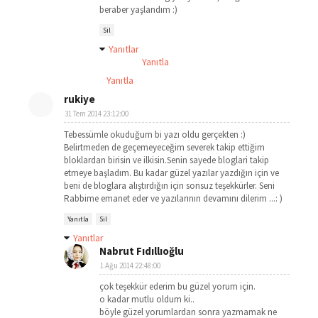
beraber yaşlandım :)
Sil
Yanıtlar
Yanıtla
Yanıtla
rukiye
31 Tem 2014 23:12:00
Tebessümle okuduğum bi yazı oldu gerçekten :)
Belirtmeden de geçemeyeceğim severek takip ettiğim
bloklardan birisin ve ilkisin.Senin sayede bloglari takip
etmeye başladım. Bu kadar güzel yazılar yazdığın için ve
beni de bloglara alıştırdığın için sonsuz teşekkürler. Seni
Rabbime emanet eder ve yazılarının devamını dilerim ...: )
Yanıtla
Sil
Yanıtlar
Nabrut Fıdıllıoğlu
1 Ağu 2014 22:48:00
çok teşekkür ederim bu güzel yorum için.
o kadar mutlu oldum ki..
böyle güzel yorumlardan sonra yazmamak ne