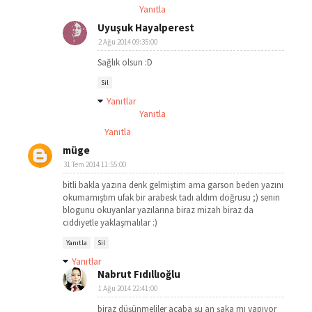
Yanıtla
Uyuşuk Hayalperest
2 Ağu 2014 09:35:00
Sağlık olsun :D
Sil
Yanıtlar
Yanıtla
Yanıtla
müge
31 Tem 2014 11:55:00
bitli bakla yazına denk gelmiştim ama garson beden yazını
okumamıştım ufak bir arabesk tadı aldım doğrusu ;) senin
blogunu okuyanlar yazılarına biraz mizah biraz da
ciddiyetle yaklaşmalılar :)
Yanıtla
Sil
Yanıtlar
Nabrut Fıdıllıoğlu
1 Ağu 2014 22:41:00
biraz düşünmeliler acaba şu an şaka mı yapıyor