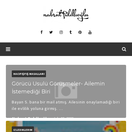
HACIFIŞFIŞ MASALLARI
Görücü Usulü Görüşmeler- Ailemin
İstemediği Biri
Bayan S. bana bir mail atmış. Ailesinin onaylamadığı biri
ile evlilik yoluna girmiş. …
Nabrut Fıdıllıoğlu
July 22, 2022
IZLEDIKLERIM