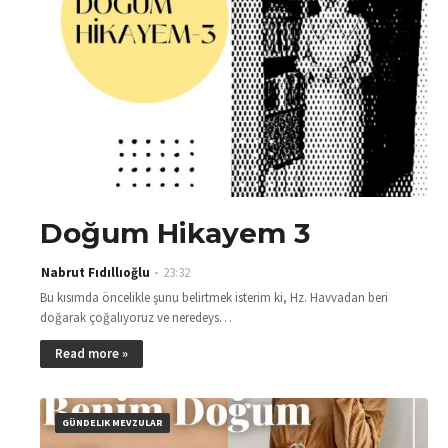
Doğum Hikayem 3
Nabrut Fıdıllıoğlu
23:32
Bu kısımda öncelikle şunu belirtmek isterim ki, Hz. Havvadan beri
doğarak çoğalıyoruz ve neredeys…
Read more »
GÜNDELIK MEVZULAR