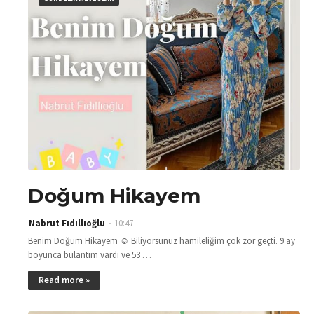
Doğum Hikayem
Nabrut Fıdıllıoğlu
10:47
Benim Doğum Hikayem ☺️ Biliyorsunuz hamileliğim çok zor geçti. 9 ay
boyunca bulantım vardı ve 53 …
Read more »